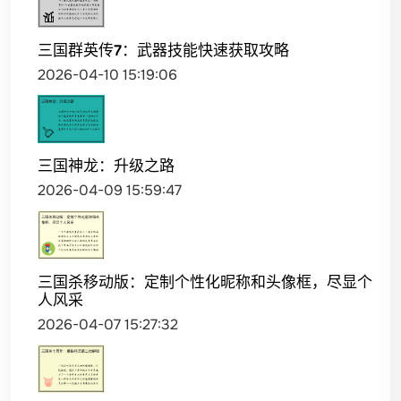
三国群英传7：武器技能快速获取攻略
2026-04-10 15:19:06
三国神龙：升级之路
2026-04-09 15:59:47
三国杀移动版：定制个性化昵称和头像框，尽显个
人风采
2026-04-07 15:27:32