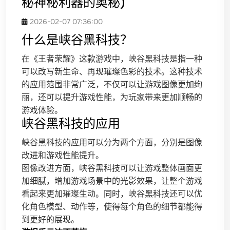
秘神秘利器的奥秘)
2026-02-07 07:36:00
什么是峡谷黑科技？
在《王者荣耀》这款游戏中，峡谷黑科技是指一种
可以改写新生命、再现璀璨色彩的技术。这种技术
的应用范围非常广泛，不仅可以让游戏图像更加绚
丽，还可以提升游戏性能，为玩家带来更加顺畅的
游戏体验。
峡谷黑科技的应用
峡谷黑科技的应用可以分为两个方面，分别是图像
改进和游戏性能提升。
图像改进方面，峡谷黑科技可以让游戏整体画面更
加细腻，增加游戏场景中的光影效果，让整个游戏
看起来更加璀璨生动。同时，峡谷黑科技还可以优
化角色模型、动作等，使得每个角色的细节都能得
到更好的展现。