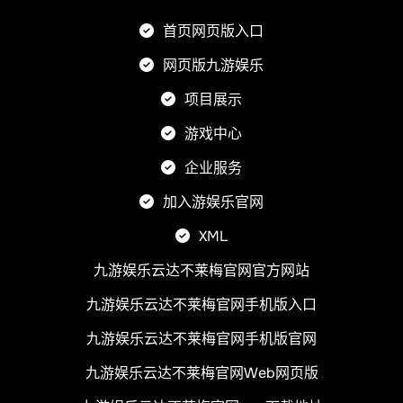
首页网页版入口
网页版九游娱乐
项目展示
游戏中心
企业服务
加入游娱乐官网
XML
九游娱乐云达不莱梅官网官方网站
九游娱乐云达不莱梅官网手机版入口
九游娱乐云达不莱梅官网手机版官网
九游娱乐云达不莱梅官网Web网页版