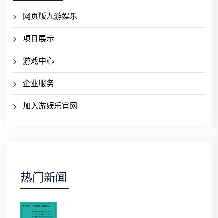
网页版九游娱乐
项目展示
游戏中心
企业服务
加入游娱乐官网
热门新闻