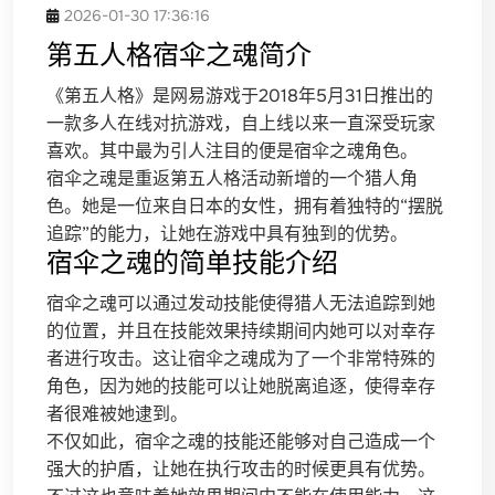
2026-01-30 17:36:16
第五人格宿伞之魂简介
《第五人格》是网易游戏于2018年5月31日推出的
一款多人在线对抗游戏，自上线以来一直深受玩家
喜欢。其中最为引人注目的便是宿伞之魂角色。
宿伞之魂是重返第五人格活动新增的一个猎人角
色。她是一位来自日本的女性，拥有着独特的“摆脱
追踪”的能力，让她在游戏中具有独到的优势。
宿伞之魂的简单技能介绍
宿伞之魂可以通过发动技能使得猎人无法追踪到她
的位置，并且在技能效果持续期间内她可以对幸存
者进行攻击。这让宿伞之魂成为了一个非常特殊的
角色，因为她的技能可以让她脱离追逐，使得幸存
者很难被她逮到。
不仅如此，宿伞之魂的技能还能够对自己造成一个
强大的护盾，让她在执行攻击的时候更具有优势。