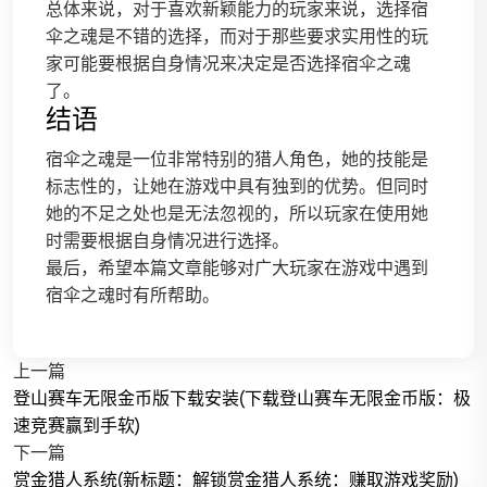
总体来说，对于喜欢新颖能力的玩家来说，选择宿
伞之魂是不错的选择，而对于那些要求实用性的玩
家可能要根据自身情况来决定是否选择宿伞之魂
了。
结语
宿伞之魂是一位非常特别的猎人角色，她的技能是
标志性的，让她在游戏中具有独到的优势。但同时
她的不足之处也是无法忽视的，所以玩家在使用她
时需要根据自身情况进行选择。
最后，希望本篇文章能够对广大玩家在游戏中遇到
宿伞之魂时有所帮助。
上一篇
登山赛车无限金币版下载安装(下载登山赛车无限金币版：极
速竞赛赢到手软)
下一篇
赏金猎人系统(新标题：解锁赏金猎人系统：赚取游戏奖励)