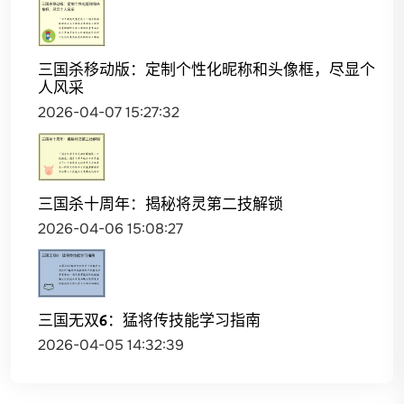
三国杀移动版：定制个性化昵称和头像框，尽显个
人风采
2026-04-07 15:27:32
三国杀十周年：揭秘将灵第二技解锁
2026-04-06 15:08:27
三国无双6：猛将传技能学习指南
2026-04-05 14:32:39