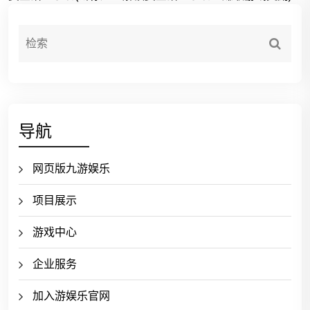
导航
网页版九游娱乐
项目展示
游戏中心
企业服务
加入游娱乐官网