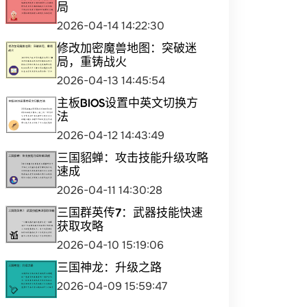
局
2026-04-14 14:22:30
修改加密魔兽地图：突破迷
局，重铸战火
2026-04-13 14:45:54
主板BIOS设置中英文切换方
法
2026-04-12 14:43:49
三国貂蝉：攻击技能升级攻略
速成
2026-04-11 14:30:28
三国群英传7：武器技能快速
获取攻略
2026-04-10 15:19:06
三国神龙：升级之路
2026-04-09 15:59:47