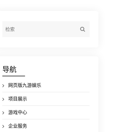
导航
网页版九游娱乐
项目展示
游戏中心
企业服务