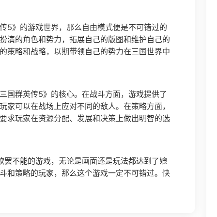
传5》的游戏世界，那么自由模式便是不可错过的
扮演的角色和势力，拓展自己的版图和维护自己的
的策略和战略，以期带领自己的势力在三国世界中
三国群英传5》的核心。在战斗方面，游戏提供了
玩家可以在战场上应对不同的敌人。在策略方面，
要求玩家在资源分配、发展和决策上做出明智的选
欲罢不能的游戏，无论是画面还是玩法都达到了媲
斗和策略的玩家，那么这个游戏一定不可错过。快