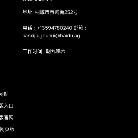
地址: 桐城市茧贱街252号
电话 :
+13594780240
邮箱 :
lianxijiuyouhui@baidu.ag
工作时间 : 朝九晚六
网站
版入口
版官网
b网页版