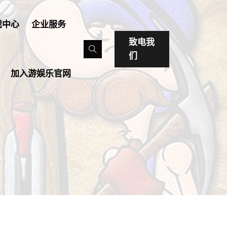
戏中心
企业服务
致电我
们
加入游娱乐官网