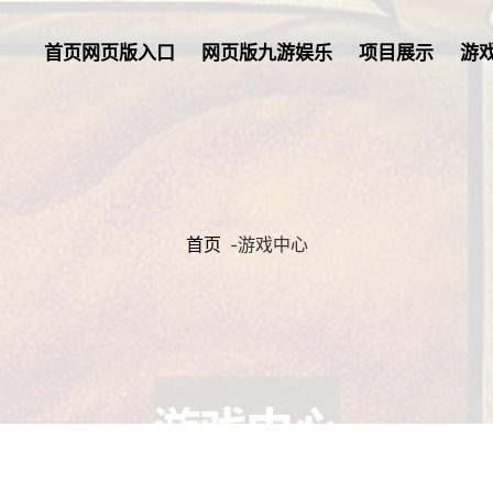
首页网页版入口
网页版九游娱乐
项目展示
游
首页
-
游戏中心