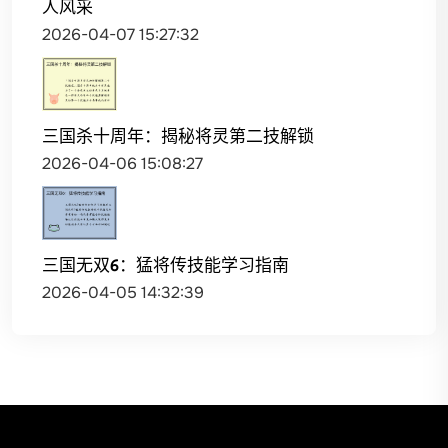
人风采
2026-04-07 15:27:32
三国杀十周年：揭秘将灵第二技解锁
2026-04-06 15:08:27
三国无双6：猛将传技能学习指南
2026-04-05 14:32:39