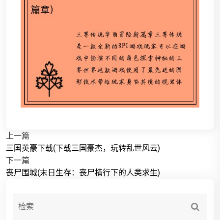
上一篇
三国英豪下载(下载三国豪杰，玩转乱世风云)
下一篇
丧尸围城(末日生存：丧尸横行下的人类求生)