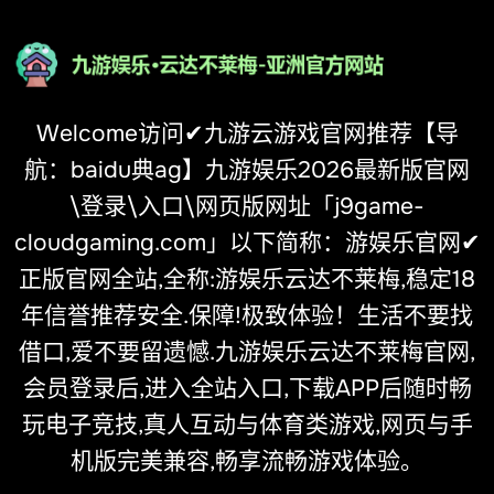
Welcome访问✔九游云游戏官网推荐【导
航：baidu典ag】九游娱乐2026最新版官网
\登录\入口\网页版网址「j9game-
cloudgaming.com」以下简称：游娱乐官网✔
正版官网全站,全称:游娱乐云达不莱梅,稳定18
年信誉推荐安全.保障!极致体验！生活不要找
借口,爱不要留遗憾.九游娱乐云达不莱梅官网,
会员登录后,进入全站入口,下载APP后随时畅
玩电子竞技,真人互动与体育类游戏,网页与手
机版完美兼容,畅享流畅游戏体验。